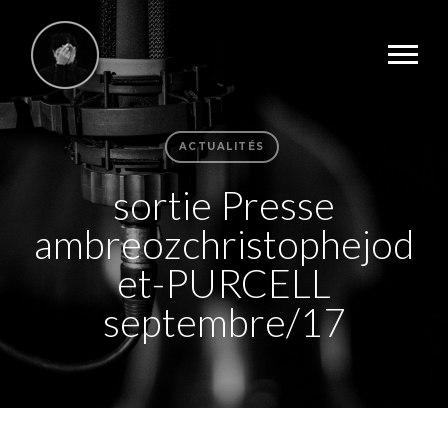
ACTUALITÉS
sortie Presse
ambreozchristophejod
et-PURCELL
septembre/17