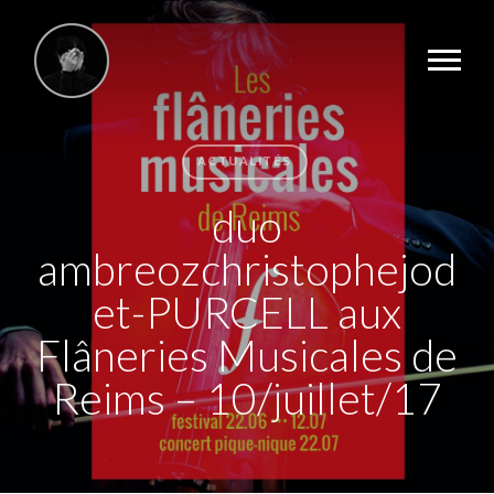
ACTUALITÉS
duo
ambreozchristophejod
et-PURCELL aux
Flâneries Musicales de
Reims – 10/juillet/17